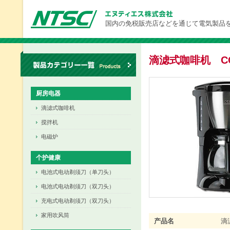
国内の免税販売店などを通じて電気製品
滴滤式咖啡机 CC
厨房电器
滴滤式咖啡机
搅拌机
电磁炉
个护健康
电池式电动剃须刀（单刀头）
电池式电动剃须刀（双刀头）
充电式电动剃须刀（双刀头）
家用吹风筒
产品名
滴