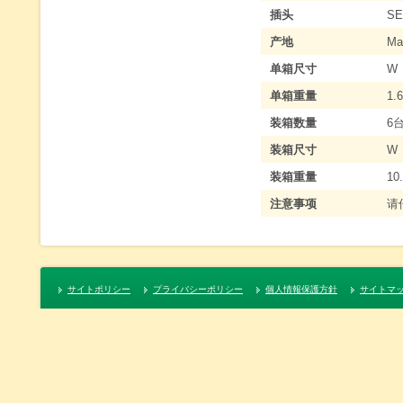
插头
S
产地
Ma
单箱尺寸
W
单箱重量
1.
装箱数量
6
装箱尺寸
W
装箱重量
10
注意事项
请
サイトポリシー
プライバシーポリシー
個人情報保護方針
サイトマ