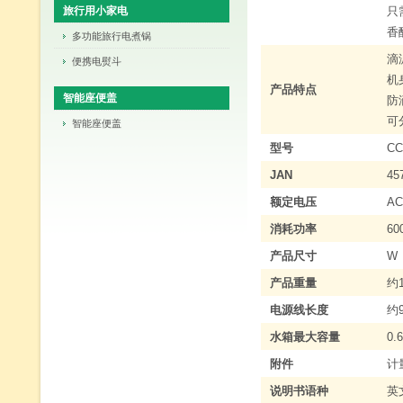
旅行用小家电
只
香
多功能旅行电煮锅
滴
便携电熨斗
机
产品特点
智能座便盖
防
可
智能座便盖
型号
CC
JAN
45
额定电压
AC
消耗功率
60
产品尺寸
W
产品重量
约1
电源线长度
约9
水箱最大容量
0.
附件
计量
说明书语种
英